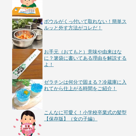
ボウルがくっ付いて取れない！簡単ス
ルッと外す方法がコレだ！
お手元（おてもと）意味や由来はな
に？箸袋に書いてある理由を解説する
よ！
ゼラチンは何分で固まる？冷蔵庫に入
れてから仕上がる時間をご紹介！
こんなに可愛く！小学校卒業式の髪型
【保存版】（女の子編）