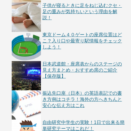
子供が寝るときに足をねじ込むクセ・
足の重みが気持ちいという理由を解
説！
東京ドーム４０ゲートの座席位置はど
こ？入り口や最寄り駅情報をチェック
しよう！
日本武道館・座席表からのステージの
見え方まとめ・おすすめ席のご紹介
【保存版】
振込先口座（日本）の英語表記での書
き方例はコチラ！海外の方へきちんと
安心な伝え方はこれ
自由研究中学生の実験！1日で出来る簡
単研究テーマはこれだ！