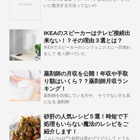
いに復活する方法ってないの
IKEAのスピーカーはテレビ接続出
来ない！？その理由３選とは？
IKEAでスピーカーのシンフォニクスに一目惚れ
をして 色々調べていた
薬剤師の月収を公開！年収や手取
り額はいくら？？薬剤師月収ラン
キング！
薬剤師を目指している方や、 そうでない方も気
になる 薬剤師
砂肝の人気レシピ５選！時短で下
処理もいらない魔法のレシピをご
紹介します！
こんにちは(^^) 砂肝は実がプリプリして とても