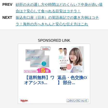
PREV
砂肝の火の通し方や時間はどのくらい？中身が赤い場
合は？安心して食べれる目安はコチラ！
NEXT
振込先口座（日本）の英語表記での書き方例はコチ
ラ！海外の方へきちんと安心な伝え方はこれ
SPONSORED LINK