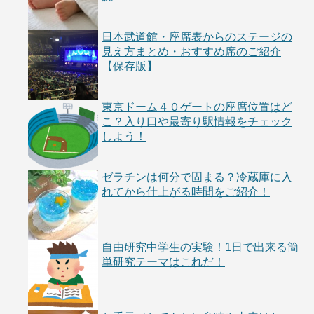
日本武道館・座席表からのステージの
見え方まとめ・おすすめ席のご紹介
【保存版】
東京ドーム４０ゲートの座席位置はど
こ？入り口や最寄り駅情報をチェック
しよう！
ゼラチンは何分で固まる？冷蔵庫に入
れてから仕上がる時間をご紹介！
自由研究中学生の実験！1日で出来る簡
単研究テーマはこれだ！