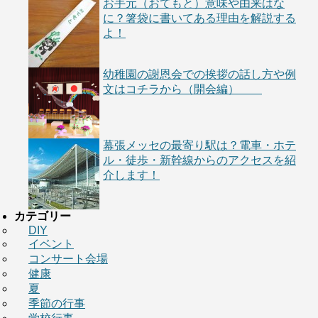
お手元（おてもと）意味や由来はな
に？箸袋に書いてある理由を解説する
よ！
幼稚園の謝恩会での挨拶の話し方や例
文はコチラから（開会編）
幕張メッセの最寄り駅は？電車・ホテ
ル・徒歩・新幹線からのアクセスを紹
介します！
カテゴリー
DIY
イベント
コンサート会場
健康
夏
季節の行事