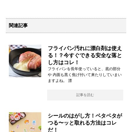
関連記事
フライパン汚れに漂白剤は使え
る！？今すぐできる安全な落と
し方はコレ！
フライパンを長年使っていると、底の部分
や 内面も黒く焦げ付いて来たりしていまい
ますよね。 漂
記事を読む
シールのはがし方！ベタベタが
つる〜ッと取れる方法はコレ
だ！