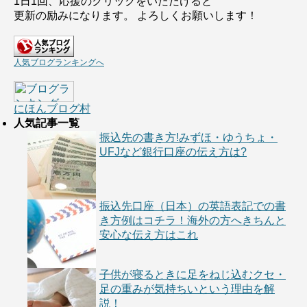
1日1回、応援のクリックをいただけると
更新の励みになります。 よろしくお願いします！
人気ブログランキングへ
にほんブログ村
人気記事一覧
振込先の書き方!みずほ・ゆうちょ・
UFJなど銀行口座の伝え方は?
振込先口座（日本）の英語表記での書
き方例はコチラ！海外の方へきちんと
安心な伝え方はこれ
子供が寝るときに足をねじ込むクセ・
足の重みが気持ちいという理由を解
説！