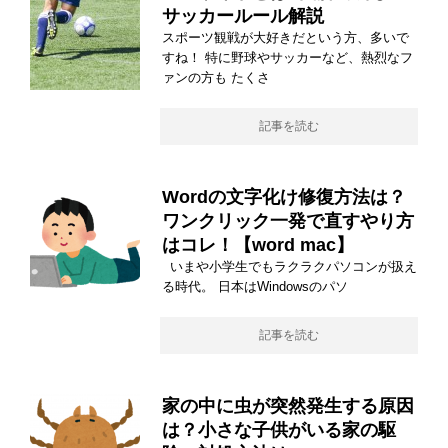
サッカールール解説
スポーツ観戦が大好きだという方、多いで
すね！ 特に野球やサッカーなど、熱烈なフ
ァンの方も たくさ
記事を読む
Wordの文字化け修復方法は？
ワンクリック一発で直すやり方
はコレ！【word mac】
いまや小学生でもラクラクパソコンが扱え
る時代。 日本はWindowsのパソ
記事を読む
家の中に虫が突然発生する原因
は？小さな子供がいる家の駆