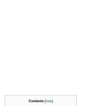
Contents
[
hide
]