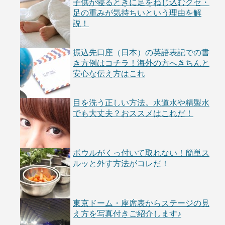
子供が寝るときに足をねじ込むクセ・
足の重みが気持ちいという理由を解
説！
振込先口座（日本）の英語表記での書
き方例はコチラ！海外の方へきちんと
安心な伝え方はこれ
目を洗う正しい方法。水道水や精製水
でも大丈夫？おススメはこれだ！
ボウルがくっ付いて取れない！簡単ス
ルッと外す方法がコレだ！
東京ドーム・座席表からステージの見
え方を写真付きご紹介します♪