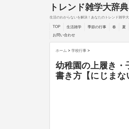
トレンド雑学大辞典
生活のわからないを解決！あなたのトレンド雑学大
TOP
生活雑学
季節の行事
春
夏
お問い合わせ
ホーム
>
学校行事
>
幼稚園の上履き・
書き方【にじまな