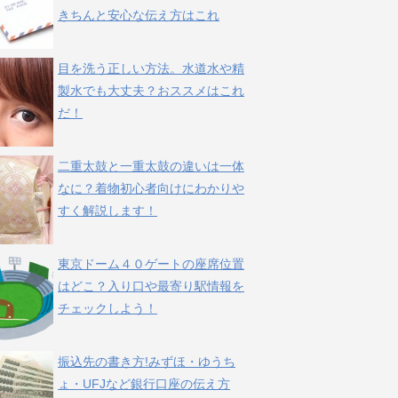
きちんと安心な伝え方はこれ
目を洗う正しい方法。水道水や精
製水でも大丈夫？おススメはこれ
だ！
二重太鼓と一重太鼓の違いは一体
なに？着物初心者向けにわかりや
すく解説します！
東京ドーム４０ゲートの座席位置
はどこ？入り口や最寄り駅情報を
チェックしよう！
振込先の書き方!みずほ・ゆうち
ょ・UFJなど銀行口座の伝え方