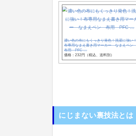
濃い色の布にもくっきり発色！洗濯に強い
布専用なまえ書き用マーカー なまえペ
布用 PFC-…
価格：232円（税込、送料別）
にじまない裏技法とは