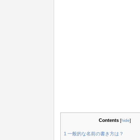
Contents
[
hide
]
1
一般的な名前の書き方は？