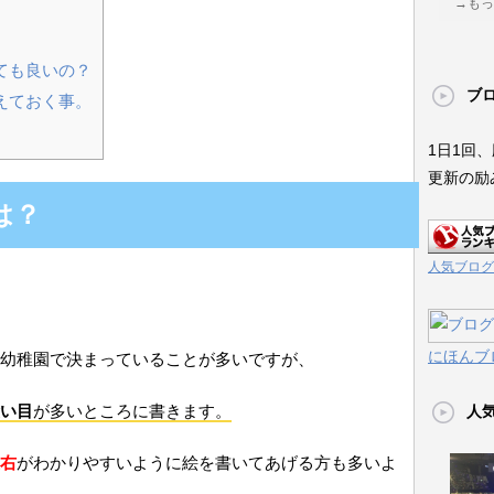
→もっ
ても良いの？
ブ
えておく事。
1日1回
更新の励
は？
人気ブログ
にほんブ
幼稚園で決まっていることが多いですが、
い目
が多いところに書きます。
人
右
がわかりやすいように絵を書いてあげる方も多いよ