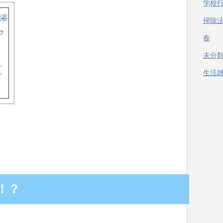
学校
掃除
春
未分
！
生活
ン
！？