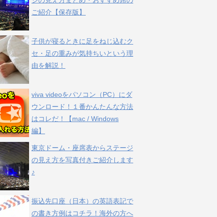
ジの見え方まとめ・おすすめ席の
ご紹介【保存版】
子供が寝るときに足をねじ込むク
セ・足の重みが気持ちいという理
由を解説！
viva videoをパソコン（PC）にダ
ウンロード！１番かんたんな方法
はコレだ！【mac / Windows
編】
東京ドーム・座席表からステージ
の見え方を写真付きご紹介します
♪
振込先口座（日本）の英語表記で
の書き方例はコチラ！海外の方へ