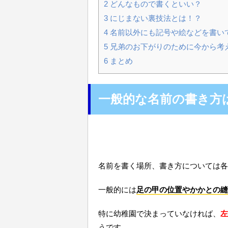
2
どんなもので書くといい？
3
にじまない裏技法とは！？
4
名前以外にも記号や絵などを書い
5
兄弟のお下がりのために今から考
6
まとめ
一般的な名前の書き方
名前を書く場所、書き方については各
一般的には
足の甲の位置やかかとの縫
特に幼稚園で決まっていなければ、
左
うです。