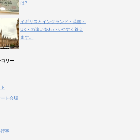
は?
イギリスとイングランド・英国・
UK・の違いをわかりやすく答え
ます。
テゴリー
ント
サート会場
の行事