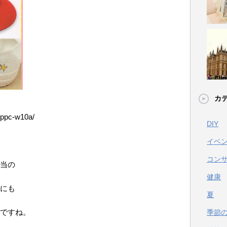
カ
/ppc-w10a/
DIY
イベ
コン
当の
健康
にも
夏
ですね。
季節