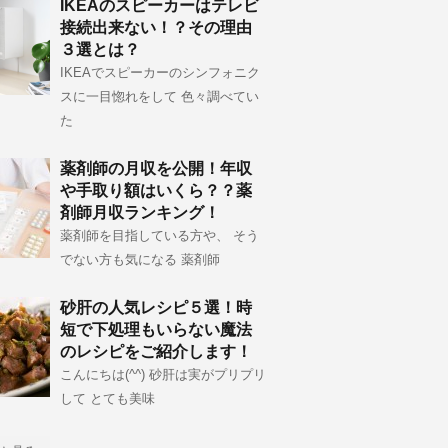
IKEAのスピーカーはテレビ
接続出来ない！？その理由
３選とは？
IKEAでスピーカーのシンフォニク
スに一目惚れをして 色々調べてい
た
薬剤師の月収を公開！年収
や手取り額はいくら？？薬
剤師月収ランキング！
薬剤師を目指している方や、 そう
でない方も気になる 薬剤師
砂肝の人気レシピ５選！時
短で下処理もいらない魔法
のレシピをご紹介します！
こんにちは(^^) 砂肝は実がプリプリ
して とても美味