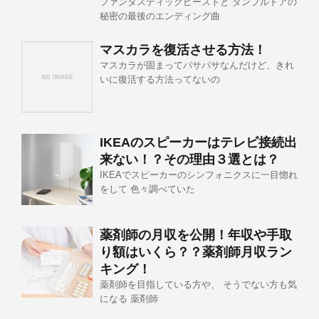
ファンタスティックビーストと ダンブルドアの
秘密の最後のエンディング曲
マスカラを復活させる方法！
マスカラが固まってパサパサなんだけど、きれ
いに復活する方法ってないの
IKEAのスピーカーはテレビ接続出
来ない！？その理由３選とは？
IKEAでスピーカーのシンフォニクスに一目惚れ
をして 色々調べていた
薬剤師の月収を公開！年収や手取
り額はいくら？？薬剤師月収ラン
キング！
薬剤師を目指している方や、 そうでない方も気
になる 薬剤師