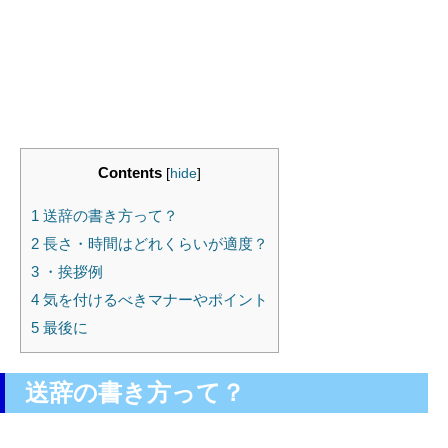
Contents
[
hide
]
1
送辞の書き方って？
2
長さ・時間はどれくらいが適度？
3
・挨拶例
4
気を付けるべきマナーやポイント
5
最後に
送辞の書き方って？