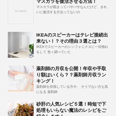
マスカラを復活させる方法！
マスカラが固まってパサパサなんだけど、きれ
いに復活する方法ってないの
IKEAのスピーカーはテレビ接続出
来ない！？その理由３選とは？
IKEAでスピーカーのシンフォニクスに一目惚れ
をして 色々調べていた
薬剤師の月収を公開！年収や手取
り額はいくら？？薬剤師月収ラン
キング！
薬剤師を目指している方や、 そうでない方も気
になる 薬剤師
砂肝の人気レシピ５選！時短で下
処理もいらない魔法のレシピをご