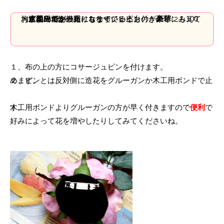
・造花（花が幾重にもなっているものが
にみえておすすめです。）
・直径5cm位の布・コサージュピン
（この二つが一緒になっている土台付きのピンも100均に置いてあったりします。）
・グルーガン
・木工用ボンド
豪華
１、布の上の方にコサージュピンを付けます。
２、ピンとは反対側に造花をグルーガンか木工用ボンドで止めます。
木工用ボンドよりグルーガンの方が早く付きますので
です。
便利
好みによって花を増やしたりしてみてくださいね。