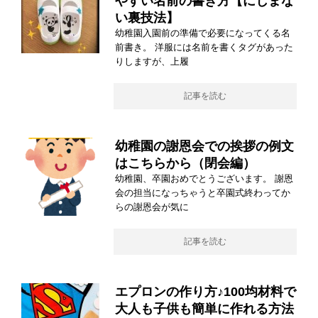
やすい名前の書き方【にじまな
い裏技法】
幼稚園入園前の準備で必要になってくる名
前書き。 洋服には名前を書くタグがあった
りしますが、上履
記事を読む
幼稚園の謝恩会での挨拶の例文
はこちらから（閉会編）
幼稚園、卒園おめでとうございます。 謝恩
会の担当になっちゃうと卒園式終わってか
らの謝恩会が気に
記事を読む
エプロンの作り方♪100均材料で
大人も子供も簡単に作れる方法