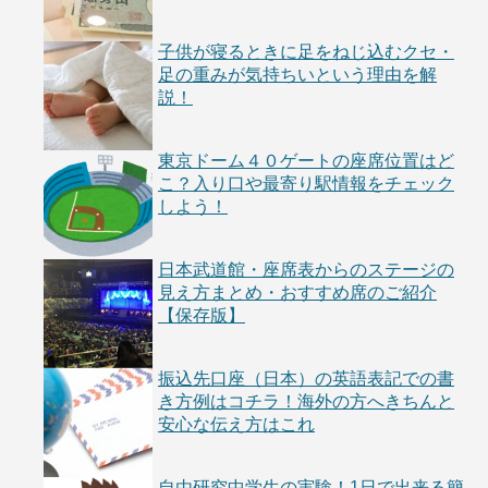
子供が寝るときに足をねじ込むクセ・
足の重みが気持ちいという理由を解
説！
東京ドーム４０ゲートの座席位置はど
こ？入り口や最寄り駅情報をチェック
しよう！
日本武道館・座席表からのステージの
見え方まとめ・おすすめ席のご紹介
【保存版】
振込先口座（日本）の英語表記での書
き方例はコチラ！海外の方へきちんと
安心な伝え方はこれ
自由研究中学生の実験！1日で出来る簡