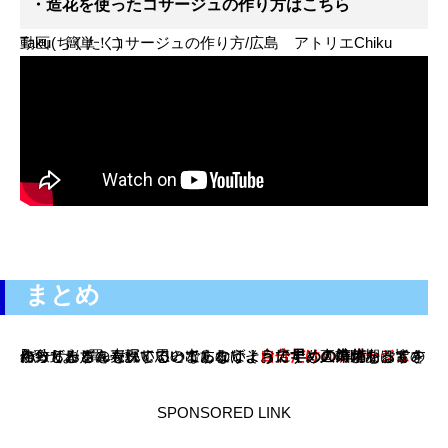
・造花を使ったコサージュの作り方はこちら
動画 簡単！コサージュの作り方/広島 アトリエChiku Taku(ちくたく)
まとめ
自分らしさを表現するのであれば、
を作ってみるのもいい思い出になりそうです。この時期は皆さんコサージュを探していますので、お店でも人気があるものからどんどん売れていってしまうようです。直前になって｢やっぱり買いたい。｣とならないように
をおすすめ致します。
自分だけのコサージュ
早めの準備
SPONSORED LINK