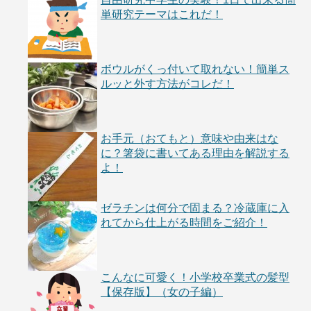
単研究テーマはこれだ！
ボウルがくっ付いて取れない！簡単ス
ルッと外す方法がコレだ！
お手元（おてもと）意味や由来はな
に？箸袋に書いてある理由を解説する
よ！
ゼラチンは何分で固まる？冷蔵庫に入
れてから仕上がる時間をご紹介！
こんなに可愛く！小学校卒業式の髪型
【保存版】（女の子編）