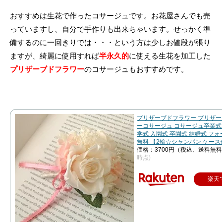
おすすめは生花で作ったコサージュです。お花屋さんでも売
っていますし、自分で手作りも出来ちゃいます。せっかく準
備するのに一回きりでは・・・という方は少しお値段が張り
ますが、綺麗に使用すれば
半永久的
に使える生花を加工した
プリザーブドフラワー
のコサージュもおすすめです。
プリザーブドフラワー プリザ
ーコサージュ コサージュ卒業式 
学式 入園式 卒園式 結婚式 フォ
無料 【2輪☆シャンパン ケー
価格：3700円（税込、送料無料
時点)
楽天