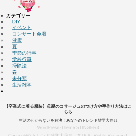
カテゴリー
DIY
イベント
コンサート会場
健康
夏
季節の行事
学校行事
掃除法
春
未分類
生活雑学
【卒業式に着る服装】母親のコサージュのつけ方や手作り方法はこ
ちら
生活のわからないを解決！あなたのトレンド雑学大辞典
WordPress-Theme STINGER3
Copyright© トレンド雑学大辞典 , 2016 All Rights Reserved.