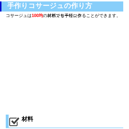
手作りコサージュの作り方
コサージュは
100均
の材料でも手軽に作ることができます。
スポンサーリンク
材料