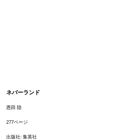
ネバーランド
恩田 陸
277ページ
出版社: 集英社