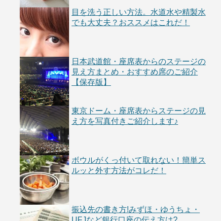
目を洗う正しい方法。水道水や精製水
でも大丈夫？おススメはこれだ！
日本武道館・座席表からのステージの
見え方まとめ・おすすめ席のご紹介
【保存版】
東京ドーム・座席表からステージの見
え方を写真付きご紹介します♪
ボウルがくっ付いて取れない！簡単ス
ルッと外す方法がコレだ！
振込先の書き方!みずほ・ゆうちょ・
UFJなど銀行口座の伝え方は?