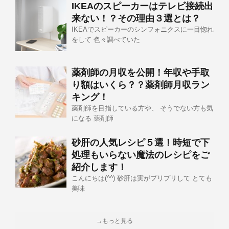
IKEAのスピーカーはテレビ接続出
来ない！？その理由３選とは？
IKEAでスピーカーのシンフォニクスに一目惚れ
をして 色々調べていた
薬剤師の月収を公開！年収や手取
り額はいくら？？薬剤師月収ラン
キング！
薬剤師を目指している方や、 そうでない方も気
になる 薬剤師
砂肝の人気レシピ５選！時短で下
処理もいらない魔法のレシピをご
紹介します！
こんにちは(^^) 砂肝は実がプリプリして とても
美味
→もっと見る