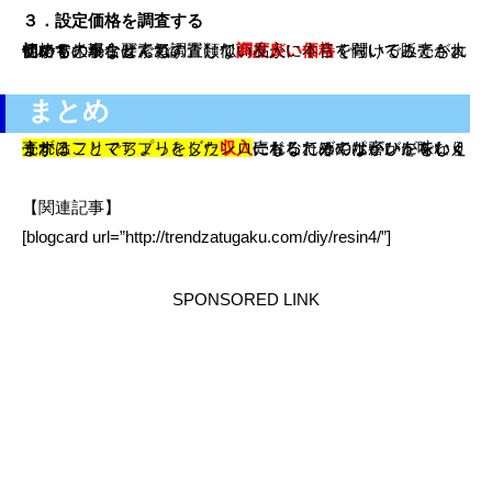
３．設定価格を調査する
価格も大事な要素です。類似商品がいくらくらいで販売されているのか
他のサイトなどでも調査して
を付けることが大切です。
初めての場合は、気の置けない友人に本音で聞いてみてもよいかもしれませんね。
調度良い価格
まとめ
フリマアプリで出品するコツ。売れるためのポイントをいくつかご紹介しました。
自分の作品が誰かのお気に入りになる、そんな喜びを味わえるなんて素敵ですよね。
売れることでちょっとした
にもなればやりがいにもなります。
まずはフリマアプリをダウンロードしてみてはいかがでしょうか？
収入
【関連記事】
[blogcard url=”http://trendzatugaku.com/diy/resin4/”]
SPONSORED LINK