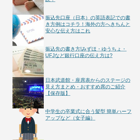
振込先口座（日本）の英語表記での書
き方例はコチラ！海外の方へきちんと
安心な伝え方はこれ
振込先の書き方!みずほ・ゆうちょ・
UFJなど銀行口座の伝え方は?
日本武道館・座席表からのステージの
見え方まとめ・おすすめ席のご紹介
【保存版】
中学生の卒業式に合う髪型 簡単ハーフ
アップなど（女子編）