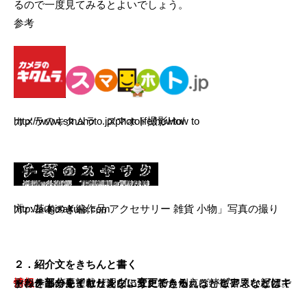
るので一度見てみるとよいでしょう。
参考
カメラのキタムラ スマホト撮影How to
http://www.smahoto.jp/photolife/howto/
「ハンドメイド作品 アクセサリー 雑貨 小物」写真の撮り方、基本のき編
http://sugisaku-s.com
２．紹介文をきちんと書く
この作品が生まれた理由、こだわった点、特徴や思いなど。手にとって見てもらえない分、
情報
ピアスなどはキャッチ部分をイヤリングに変更できる
お客さまの要望にどんなふうに答えられるかを書くと親切ですね。
をちゃんと載せましょう。また例えば、
、など