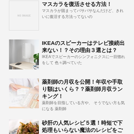
マスカラを復活させる方法！
マスカラが固まってパサパサなんだけど、きれ
いに復活する方法ってないの
IKEAのスピーカーはテレビ接続出
来ない！？その理由３選とは？
IKEAでスピーカーのシンフォニクスに一目惚れ
をして 色々調べていた
薬剤師の月収を公開！年収や手取
り額はいくら？？薬剤師月収ラン
キング！
薬剤師を目指している方や、 そうでない方も気
になる 薬剤師
砂肝の人気レシピ５選！時短で下
処理もいらない魔法のレシピをご