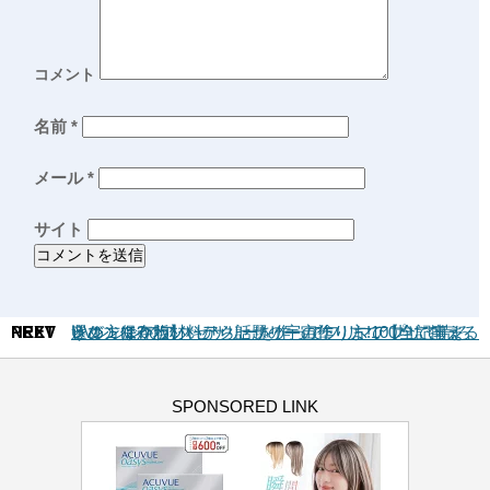
コメント
名前
*
メール
*
サイト
PREV
NEXT
レジンでかわいいアクセサリーの作り方!100均で揃える選び方は?
UVレジンでアクセサリーを作ってフリマアプリで売ろう！１００均材料から話題の宇宙塗りまで【全記事まとめ・保存版】
SPONSORED LINK