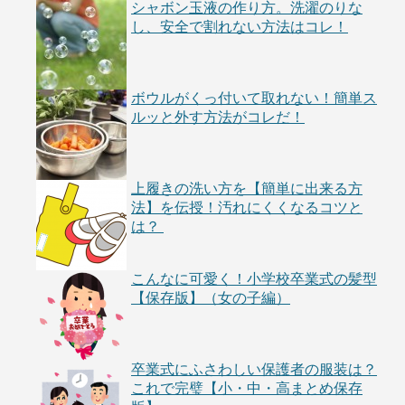
シャボン玉液の作り方。洗濯のりな
し、安全で割れない方法はコレ！
ボウルがくっ付いて取れない！簡単ス
ルッと外す方法がコレだ！
上履きの洗い方を【簡単に出来る方
法】を伝授！汚れにくくなるコツと
は？
こんなに可愛く！小学校卒業式の髪型
【保存版】（女の子編）
卒業式にふさわしい保護者の服装は？
これで完璧【小・中・高まとめ保存