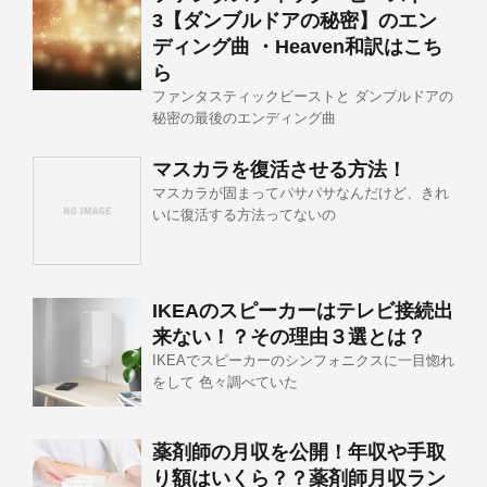
3【ダンブルドアの秘密】のエン
ディング曲 ・Heaven和訳はこち
ら
ファンタスティックビーストと ダンブルドアの
秘密の最後のエンディング曲
マスカラを復活させる方法！
マスカラが固まってパサパサなんだけど、きれ
いに復活する方法ってないの
IKEAのスピーカーはテレビ接続出
来ない！？その理由３選とは？
IKEAでスピーカーのシンフォニクスに一目惚れ
をして 色々調べていた
薬剤師の月収を公開！年収や手取
り額はいくら？？薬剤師月収ラン