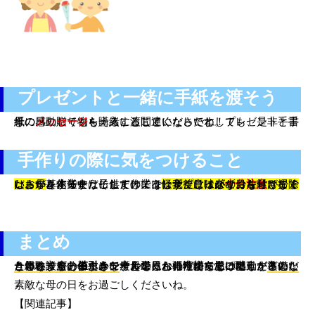
プレゼントと一緒に手紙を渡そう
母の日の贈り物を購入することになったとしても、是非手書きの
も一緒に渡してくださいね。プレゼントと手紙に感動してもらえること間違いなしです！！
メッセージ
手作りの際に気をつけること
ハサミを使ったりしますので、
してください
。作業中は子供だけにはせず、しっかり目を離さない、が基本です。そして作業をした後には必ずお片付けまでしっかりするようにしましょう。サプライズのつもりが掃除はお母さん任せだった・・・では全く意味がなくなってしまいますよ。
怪我だけには
十分注意
まとめ
一年に一度のイベント、母の日。張り切ってご馳走を準備したつもりが、
を見られ喧嘩になった・・・という体験談もあるようです。逆にお得だからそのほうが良い！という方もいます。一度お母さんの性格を思い出し、
どんなことをすると喜ぶかな
、としっかり考えてあげてください。きっと、自分のために考えてくれた！に女性は感動するのだと思います。
値引きシール
素敵な母の日をお過ごしくださいね。
【関連記事】