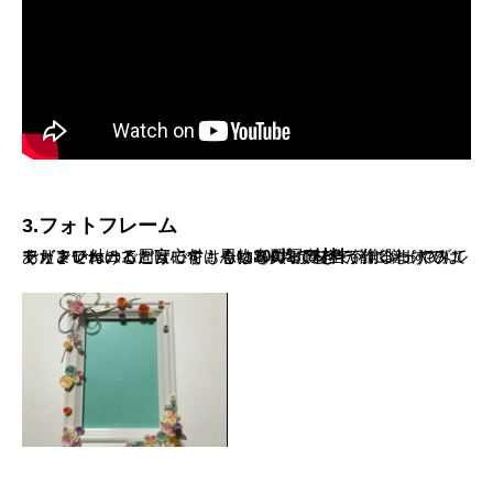
3.フォトフレーム
フォトフレームと言ってももちろん1から全て作るわけではありませんのでご安心を！今は
が揃いますので、フレームと周りに付ける物を買ってきて、ボンドやグルーガンで付けるだけです。思い出の写真と一緒に贈ってみてくださいね。
100均で材料