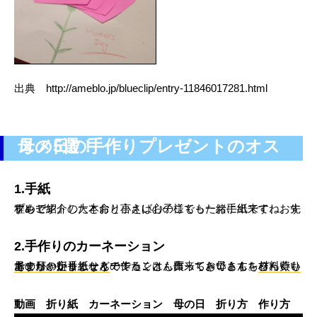
出典 http://ameblo.jp/blueclip/entry-11846017281.html
母の日の手作りプレゼントのオススメ5選！
1.手紙
プレゼントの大本命と言えば心のこもったお手紙ですね。先程もご紹介したとおり小さいお子様でも一緒に出来て、おすすめです。
2.手作りのカーネーション
母の日の定番カーネーションは、買ってきてももちろんいいですが、折り紙などで作ることも出来ちゃいます。
材料費もあまりかかりません
のでたくさん作ってお母さんをびっくりさせちゃいましょう！！
動画 折り紙 カーネーション 母の日 折り方 作り方