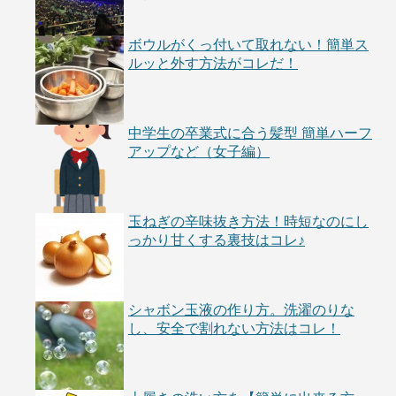
ボウルがくっ付いて取れない！簡単ス
ルッと外す方法がコレだ！
中学生の卒業式に合う髪型 簡単ハーフ
アップなど（女子編）
玉ねぎの辛味抜き方法！時短なのにし
っかり甘くする裏技はコレ♪
シャボン玉液の作り方。洗濯のりな
し、安全で割れない方法はコレ！