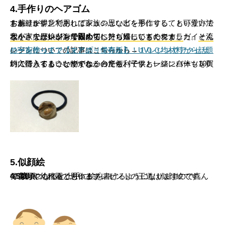
4.手作りのヘアゴム
お裁縫が得意であればシュシュなどを手作りしても可愛いですが、レジン利用して家族の思い出を形にする、という方法もあります。
我が家では娘が海から大切に持ち帰ってきたタカラガイと流木を、夫が
そんな小さな思い出も母親からしたら嬉しいものです。
レジンで固めて
ヘアゴムにしてくれました。
レジンについての記事はこちらから→
UVレジンでアクセサリーを作ってフリマアプリで売ろう！１００均材料から話題の宇宙塗りまで【まとめ・保存版】
封入できるような物がなかったら、子供と一緒にパーツを買いに行ってもいいですね。台座もパーツもレジン自体も100均で購入することができるので便利です。
5.似顔絵
保育園や幼稚園でも作るプレゼントの王道は似顔絵です。
4,5歳頃
になると上手に絵を書けるようになりますので喜んで書いてくれると思います。