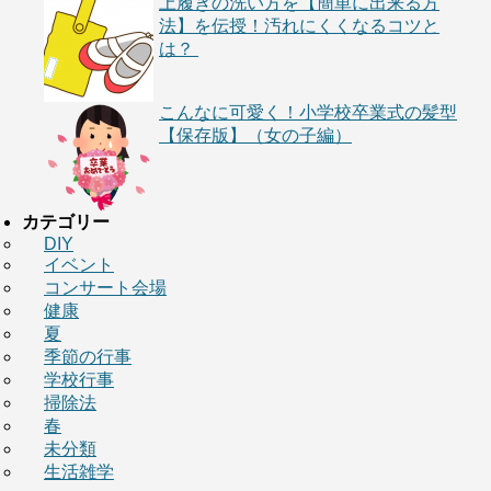
上履きの洗い方を【簡単に出来る方
法】を伝授！汚れにくくなるコツと
は？
こんなに可愛く！小学校卒業式の髪型
【保存版】（女の子編）
カテゴリー
DIY
イベント
コンサート会場
健康
夏
季節の行事
学校行事
掃除法
春
未分類
生活雑学