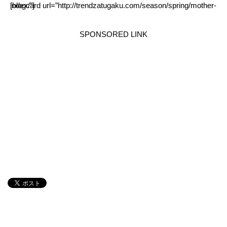
[blogcard url=”http://trendzatugaku.com/season/spring/mother-index/”]
SPONSORED LINK