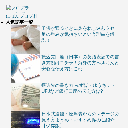
にほんブログ村
人気記事一覧
子供が寝るときに足をねじ込むクセ・
足の重みが気持ちいという理由を解
説！
振込先口座（日本）の英語表記での書
き方例はコチラ！海外の方へきちんと
安心な伝え方はこれ
振込先の書き方!みずほ・ゆうちょ・
UFJなど銀行口座の伝え方は?
日本武道館・座席表からのステージの
見え方まとめ・おすすめ席のご紹介
【保存版】